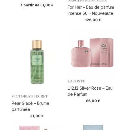
NARCISO RODRIGUEZ
à partir de
51,00
€
For Her – Eau de parfum
Intense 50 – Nouveauté
126,00
€
LACOSTE
L.12.12 Silver Rose – Eau
de Parfum
VICTORIA’S SECRET
86,00
€
Pear Glacé – Brume
parfumée
21,00
€