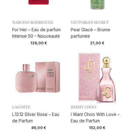
NARCISO RODRIGUEZ
VICTORIA’S SECRET
For Her – Eau de parfum
Pear Glacé – Brume
Intense 50 – Nouveauté
parfumée
126,00
€
21,00
€
LACOSTE
JIMMY CHOO
L.12.12 Silver Rose – Eau
I Want Choo With Love –
de Parfum
Eau de Parfum
86,00
€
152,00
€