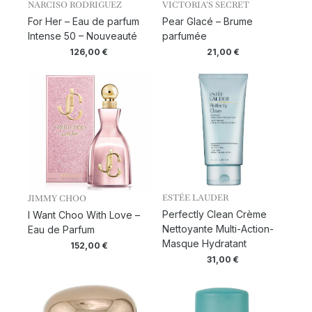
NARCISO RODRIGUEZ
VICTORIA’S SECRET
For Her – Eau de parfum
Pear Glacé – Brume
Intense 50 – Nouveauté
parfumée
126,00
€
21,00
€
ESTÉE LAUDER
JIMMY CHOO
Perfectly Clean Crème
I Want Choo With Love –
Nettoyante Multi-Action-
Eau de Parfum
Masque Hydratant
152,00
€
31,00
€