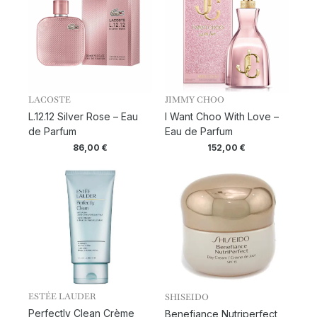
LACOSTE
JIMMY CHOO
L.12.12 Silver Rose – Eau
I Want Choo With Love –
de Parfum
Eau de Parfum
86,00
€
152,00
€
ESTÉE LAUDER
SHISEIDO
Perfectly Clean Crème
Benefiance Nutriperfect