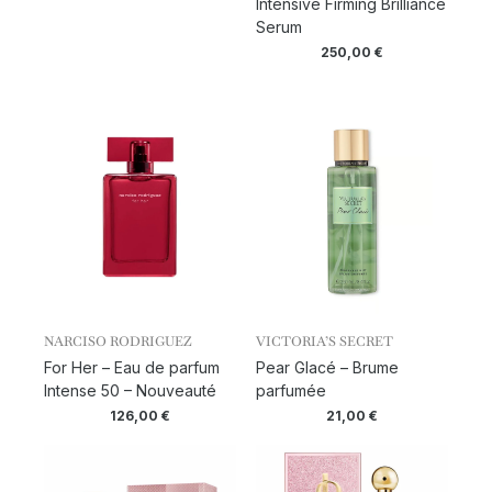
Intensive Firming Brilliance
Serum
250,00
€
NARCISO RODRIGUEZ
VICTORIA’S SECRET
For Her – Eau de parfum
Pear Glacé – Brume
Intense 50 – Nouveauté
parfumée
126,00
€
21,00
€