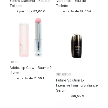
Yellow Diamond – Eau de
Versense – Eau de
Toilette
Toilette
à partir de
82,00
€
à partir de
82,00
€
DIOR
Addict Lip Glow – Baume à
lèvres
SHISEIDO
à partir de
51,00
€
Future Solution Lx
Intensive Firming Brilliance
Serum
250,00
€